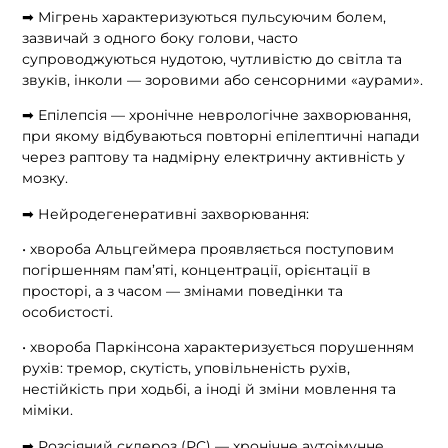
➡ Мігрень характеризуються пульсуючим болем,
зазвичай з одного боку голови, часто
супроводжуються нудотою, чутливістю до світла та
звуків, інколи — зоровими або сенсорними «аурами».
➡ Епілепсія — хронічне неврологічне захворювання,
при якому відбуваються повторні епілептичні напади
через раптову та надмірну електричну активність у
мозку.
➡ Нейродегенеративні захворювання:
• хвороба Альцгеймера проявляється поступовим
погіршенням пам’яті, концентрації, орієнтації в
просторі, а з часом — змінами поведінки та
особистості.
• хвороба Паркінсона характеризується порушенням
рухів: тремор, скутість, уповільненість рухів,
нестійкість при ходьбі, а іноді й зміни мовлення та
міміки.
➡ Розсіяний склероз (РС) — хронічне аутоімунне