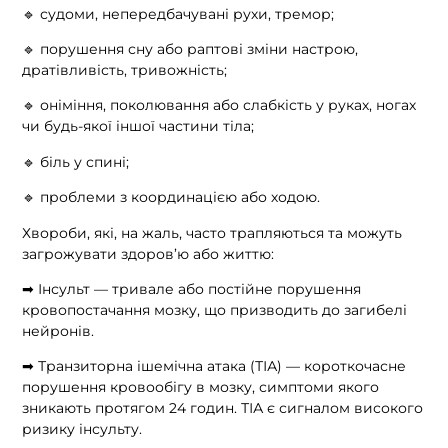
🔹 судоми, непередбачувані рухи, тремор;
🔹 порушення сну або раптові зміни настрою,
дратівливість, тривожність;
🔹 оніміння, поколювання або слабкість у руках, ногах
чи будь-якої іншої частини тіла;
🔹 біль у спині;
🔹 проблеми з координацією або ходою.
Хвороби, які, на жаль, часто трапляються та можуть
загрожувати здоров’ю або життю:
➡ Інсульт — тривале або постійне порушення
кровопостачання мозку, що призводить до загибелі
нейронів.
➡ Транзиторна ішемічна атака (ТІА) — короткочасне
порушення кровообігу в мозку, симптоми якого
зникають протягом 24 годин. ТІА є сигналом високого
ризику інсульту.