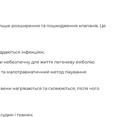
одальше розширення та пошкодження клапанів. Це
іддаються інфекціям;
ючи небезпечну для життя легеневу емболію.
й та малотравматичний метод лікування
ї вени нагріваються та склеюються, після чого
судин і тканин;