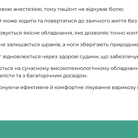
вою анестезією, тому пацієнт не відчуває болю;
т може ходити та повертатися до звичного життя без 
овується якісне обладнання, яке дозволяє точно кон
і не залишається шрамів, а ноги зберігають природни
іг відновлюється через здорові судини, що забезпечу
ується на сучасному високотехнологічному обладнанні
лісти та з багаторічним досвідом.
понуючи ефективне й комфортне лікування варикозу в