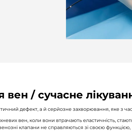
я вен / сучасне лікуван
ичний дефект, а й серйозне захворювання, яке з ча
невих вен, коли вони втрачають еластичність, стают
енозні клапани не справляються зі своєю функцією, 