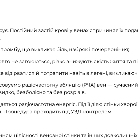
ує. Постійний застій крові у венах спричиняє їх п
:
ромбу, що викликає біль, набряк і почервоніння;
довго не загоюються, різко знижують якість життя та п
е відірватися й потрапити навіть в легені, виклика
осовуємо радіочастотну абляцію (РЧА) вен — сучасни
дко, безболісно та без розрізів.
ється радіочастотна енергія. Під її дією стінки хворо
 Процедура проходить під УЗД-контролем.
ям цілісності венозної стінки та інших довколишніх 