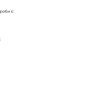
роби є:
;