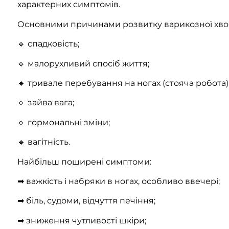
характерних симптомів.
Основними причинами розвитку варикозної хво
🔹 спадковість;
🔹 малорухливий спосіб життя;
🔹 тривале перебування на ногах (стояча робота)
🔹 зайва вага;
🔹 гормональні зміни;
🔹 вагітність.
Найбільш поширені симптоми:
➡ важкість і набряки в ногах, особливо ввечері;
➡ біль, судоми, відчуття печіння;
➡ зниження чутливості шкіри;