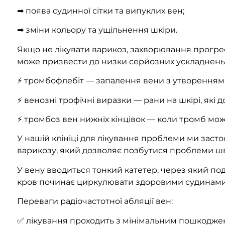
➡ поява судинної сітки та випуклих вен;
➡ зміни кольору та ущільнення шкіри.
Якщо не лікувати варикоз, захворювання прогрес
може призвести до низки серйозних ускладнень
⚡ тромбофлебіт — запалення вени з утворенням т
⚡ венозні трофічні виразки — рани на шкірі, які 
⚡ тромбоз вен нижніх кінцівок — коли тромб мож
У нашій клініці для лікування проблеми ми заст
варикозу, який дозволяє позбутися проблеми шви
У вену вводиться тонкий катетер, через який пода
кров починає циркулювати здоровими судинами.
Переваги радіочастотної абляції вен:
✅ лікування проходить з мінімальним пошкодженн