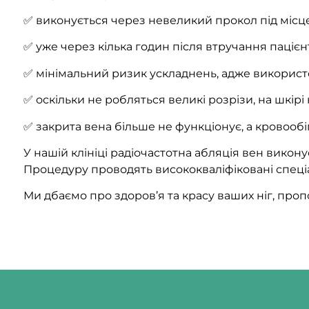
✅ виконується через невеликий прокол під місце
✅ уже через кілька годин після втручання пацієн
✅ мінімальний ризик ускладнень, адже використ
✅ оскільки не робляться великі розрізи, на шкір
✅ закрита вена більше не функціонує, а кровооб
У нашій клініці радіочастотна абляція вен викон
Процедуру проводять висококваліфіковані спеціа
Ми дбаємо про здоров’я та красу ваших ніг, про