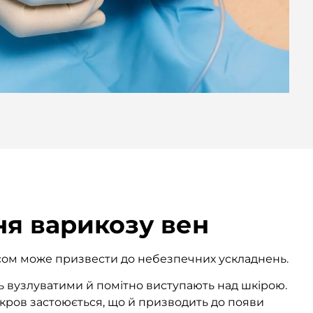
ня варикозу вен
сом може призвести до небезпечних ускладнень.
ь вузлуватими й помітно виступають над шкірою.
кров застоюється, що й призводить до появи