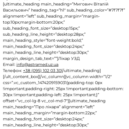
[ultimate_heading main_heading=”Мигович Віталій
Васильович” heading_tag=”h1″ sub_heading_color=”#7f7f7f”
alignment=”left” sub_heading_margin=”margin-
top:10px;margin-bottom:20px;”
sub_heading_font_size=”desktop:15px;”
sub_heading_line_height=”desktop:28px;”
main_heading_style=”font-weight:bold;”
main_heading_font_size=”desktop:24px;”
main_heading_line_height=”desktop:30px;”
margin_design_tab_text=””]Лікар УЗД
Email:
info@astramed.uz.ua
Телефон:
+38 (095) 102 03 30
[/ultimate_heading]
[/ult_content_box][/vc_column][vc_column width=”1/2″
css=”.vc_custom_1474209159031{padding-top: 0px
!important;padding-right: 25px !important;padding-bottom:
30px !important;padding-left: 25px !important;}”
offset=”vc_col-lg-8 vc_col-md-7″][ultimate_heading
main_heading=”Про лікаря” alignment=”left”
main_heading_margin=”margin-bottom:22px;”
main_heading_font_size=”desktop:24px;”
main_heading_line_height=”desktop:30px;”