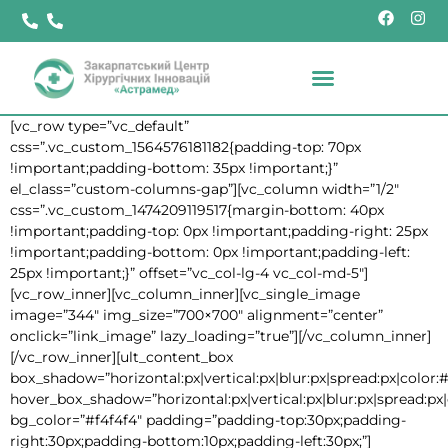
[vc_row type=”vc_default”
css=”.vc_custom_1564576181182{padding-top: 70px
!important;padding-bottom: 35px !important;}”
el_class=”custom-columns-gap”][vc_column width=”1/2″
css=”.vc_custom_1474209119517{margin-bottom: 40px
!important;padding-top: 0px !important;padding-right: 25px
!important;padding-bottom: 0px !important;padding-left:
25px !important;}” offset=”vc_col-lg-4 vc_col-md-5″]
[vc_row_inner][vc_column_inner][vc_single_image
image=”344″ img_size=”700×700″ alignment=”center”
onclick=”link_image” lazy_loading=”true”][/vc_column_inner]
[/vc_row_inner][ult_content_box
box_shadow=”horizontal:px|vertical:px|blur:px|spread:px|color:#
hover_box_shadow=”horizontal:px|vertical:px|blur:px|spread:px|
bg_color=”#f4f4f4″ padding=”padding-top:30px;padding-
right:30px;padding-bottom:10px;padding-left:30px;”]