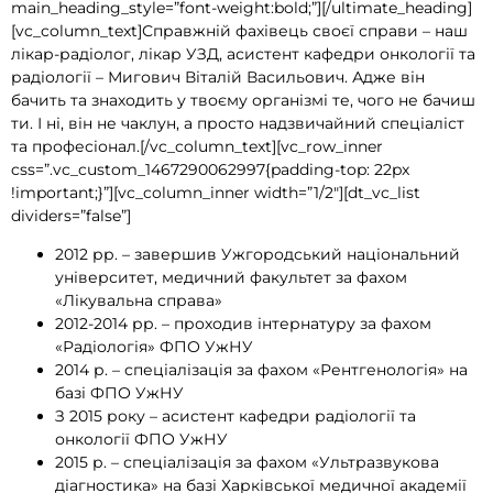
main_heading_style=”font-weight:bold;”][/ultimate_heading]
[vc_column_text]Справжній фахівець своєї справи – наш
лікар-радіолог, лікар УЗД, асистент кафедри онкології та
радіології – Мигович Віталій Васильович. Адже він
бачить та знаходить у твоєму організмі те, чого не бачиш
ти. І ні, він не чаклун, а просто надзвичайний спеціаліст
та професіонал.[/vc_column_text][vc_row_inner
css=”.vc_custom_1467290062997{padding-top: 22px
!important;}”][vc_column_inner width=”1/2″][dt_vc_list
dividers=”false”]
2012 рр. – завершив Ужгородський національний
університет, медичний факультет за фахом
«Лікувальна справа»
2012-2014 рр. – проходив інтернатуру за фахом
«Радіологія» ФПО УжНУ
2014 р. – спеціалізація за фахом «Рентгенологія» на
базі ФПО УжНУ
З 2015 року – асистент кафедри радіології та
онкології ФПО УжНУ
2015 р. – спеціалізація за фахом «Ультразвукова
діагностика» на базі Харківської медичної академії