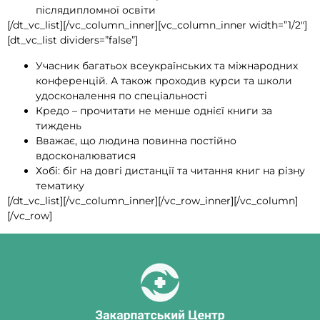
післядипломної освіти
[/dt_vc_list][/vc_column_inner][vc_column_inner width=”1/2″]
[dt_vc_list dividers=”false”]
Учасник багатьох всеукраїнських та міжнародних
конференцій. А також проходив курси та школи
удосконалення по спеціальності
Кредо – прочитати не менше однієї книги за
тиждень
Вважає, що людина повинна постійно
вдосконалюватися
Хобі: біг на довгі дистанції та читання книг на різну
тематику
[/dt_vc_list][/vc_column_inner][/vc_row_inner][/vc_column]
[/vc_row]