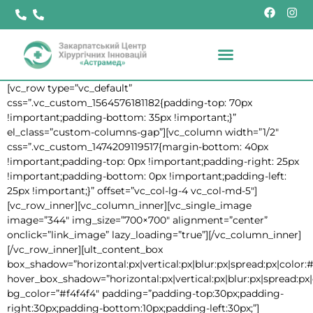
[vc_row type=”vc_default”
css=”.vc_custom_1564576181182{padding-top: 70px
!important;padding-bottom: 35px !important;}”
el_class=”custom-columns-gap”][vc_column width=”1/2″
css=”.vc_custom_1474209119517{margin-bottom: 40px
!important;padding-top: 0px !important;padding-right: 25px
!important;padding-bottom: 0px !important;padding-left:
25px !important;}” offset=”vc_col-lg-4 vc_col-md-5″]
[vc_row_inner][vc_column_inner][vc_single_image
image=”344″ img_size=”700×700″ alignment=”center”
onclick=”link_image” lazy_loading=”true”][/vc_column_inner]
[/vc_row_inner][ult_content_box
box_shadow=”horizontal:px|vertical:px|blur:px|spread:px|color:#
hover_box_shadow=”horizontal:px|vertical:px|blur:px|spread:px|
bg_color=”#f4f4f4″ padding=”padding-top:30px;padding-
right:30px;padding-bottom:10px;padding-left:30px;”]