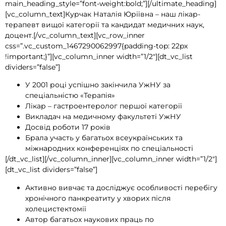
main_heading_style=”font-weight:bold;”][/ultimate_heading]
[vc_column_text]Курчак Наталія Юріївна – наш лікар-
терапевт вищої категорії та кандидат медичних наук,
доцент.[/vc_column_text][vc_row_inner
css=”.vc_custom_1467290062997{padding-top: 22px
!important;}”][vc_column_inner width=”1/2″][dt_vc_list
dividers=”false”]
У 2001 році успішно закінчила УжНУ за
спеціальністю «Терапія»
Лікар – гастроентеролог першої категорії
Викладач на медичному факультеті УжНУ
Досвід роботи 17 років
Брала участь у багатьох всеукраїнських та
міжнародних конференціях по спеціальності
[/dt_vc_list][/vc_column_inner][vc_column_inner width=”1/2″]
[dt_vc_list dividers=”false”]
Активно вивчає та досліджує особливості перебігу
хронічного панкреатиту у хворих після
холецистектомії
Автор багатьох наукових праць по