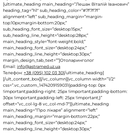
[ultimate_heading main_heading=”Лешак Віталій Іванович”
heading_tag=”h1″ sub_heading_color=”#7f7f7f”
alignment=”left” sub_heading_margin=”margin-
top:10px;margin-bottom:20px;”
sub_heading_font_size=”desktop:15px;”
sub_heading_line_height=”desktop:28px;”
main_heading_style=”font-weight:bold;”
main_heading_font_size=”desktop:24px;”
main_heading_line_height=”desktop:30px;”
margin_design_tab_text=””]Отоларинголог
Email:
info@astramed.uz.ua
Телефон:
+38 (095) 102 03 30
[/ultimate_heading]
[/ult_content_box][/vc_column][vc_column width=”1/2″
css=”.vc_custom_1474209159031{padding-top: 0px
!important;padding-right: 25px !important;padding-bottom:
30px !important;padding-left: 25px !important;}”
offset=”vc_col-lg-8 vc_col-md-7″][ultimate_heading
main_heading=”Про лікаря” alignment=”left”
main_heading_margin=”margin-bottom:22px;”
main_heading_font_size=”desktop:24px;”
main_heading_line_height=”desktop:30px;”