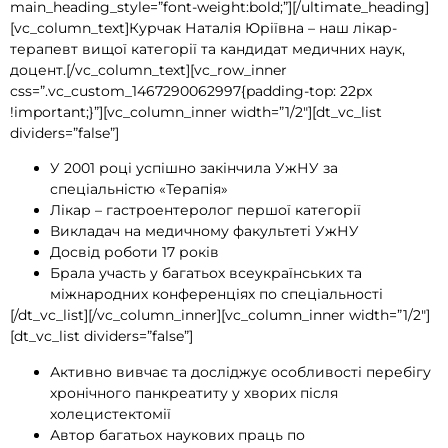
main_heading_style=”font-weight:bold;”][/ultimate_heading]
[vc_column_text]Курчак Наталія Юріївна – наш лікар-
терапевт вищої категорії та кандидат медичних наук,
доцент.[/vc_column_text][vc_row_inner
css=”.vc_custom_1467290062997{padding-top: 22px
!important;}”][vc_column_inner width=”1/2″][dt_vc_list
dividers=”false”]
У 2001 році успішно закінчила УжНУ за
спеціальністю «Терапія»
Лікар – гастроентеролог першої категорії
Викладач на медичному факультеті УжНУ
Досвід роботи 17 років
Брала участь у багатьох всеукраїнських та
міжнародних конференціях по спеціальності
[/dt_vc_list][/vc_column_inner][vc_column_inner width=”1/2″]
[dt_vc_list dividers=”false”]
Активно вивчає та досліджує особливості перебігу
хронічного панкреатиту у хворих після
холецистектомії
Автор багатьох наукових праць по