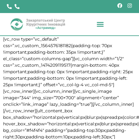
[vc_row type=”vc_default”
css=”.vc_custom_1564576181182{padding-top: 70px
!important;padding-bottom: 35px !important;}”
el_class=”custom-columns-gap”][vc_column width=”1/2″
css=”.vc_custom_1474209119517{margin-bottom: 40px
!important;padding-top: 0px !important;padding-right: 25px
!important;padding-bottom: 0px !important;padding-left:
25px !important;}” offset=”vc_col-lg-4 vc_col-md-5″]
[vc_row_inner][vc_column_inner][vc_single_image
image=”344″ img_size=”700×700″ alignment=”center”
onclick=”link_image” lazy_loading=”true”][/vc_column_inner]
[/vc_row_inner][ult_content_box
box_shadow=”horizontal:px|vertical:px|blur:px|spread:px|color:#
hover_box_shadow=”horizontal:px|vertical:px|blur:px|spread:px|
bg_color=”#f4f4f4″ padding=”padding-top:30px;padding-
right:30px;padding-bottom:10px;padding-left:30px;”]