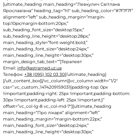
[ultimate_heading main_heading=”Левкулич Світлана
Ярославівна” heading_tag=”h1″ sub_heading_color=”#7f7f7f”
alignment=”left” sub_heading_margin=”margin-
top:10px;margin-bottom:20px;”
sub_heading_font_size=”desktop:15px;”
sub_heading_line_height=”desktop:28px;”
main_heading_style=”font-weight:bold;”
main_heading_font_size=”desktop:24px;”
main_heading_line_height=”desktop:30px;”
margin_design_tab_text=””]Терапевт
Email:
info@astramed.uz.ua
Телефон:
+38 (095) 102 03 30
[/ultimate_heading]
[/ult_content_box][/vc_column][vc_column width=”1/2″
css=”.vc_custom_1474209159031{padding-top: 0px
!important;padding-right: 25px !important;padding-bottom:
30px !important;padding-left: 25px !important;}”
offset=”vc_col-lg-8 vc_col-md-7″][ultimate_heading
main_heading=”Про лікаря” alignment=”left”
main_heading_margin=”margin-bottom:22px;”
main_heading_font_size=”desktop:24px;”
main_heading_line_height=”desktop:30px;”