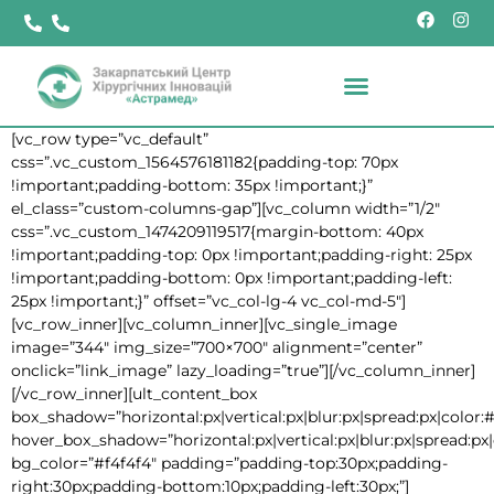
[vc_row type=”vc_default”
css=”.vc_custom_1564576181182{padding-top: 70px
!important;padding-bottom: 35px !important;}”
el_class=”custom-columns-gap”][vc_column width=”1/2″
css=”.vc_custom_1474209119517{margin-bottom: 40px
!important;padding-top: 0px !important;padding-right: 25px
!important;padding-bottom: 0px !important;padding-left:
25px !important;}” offset=”vc_col-lg-4 vc_col-md-5″]
[vc_row_inner][vc_column_inner][vc_single_image
image=”344″ img_size=”700×700″ alignment=”center”
onclick=”link_image” lazy_loading=”true”][/vc_column_inner]
[/vc_row_inner][ult_content_box
box_shadow=”horizontal:px|vertical:px|blur:px|spread:px|color:#
hover_box_shadow=”horizontal:px|vertical:px|blur:px|spread:px|
bg_color=”#f4f4f4″ padding=”padding-top:30px;padding-
right:30px;padding-bottom:10px;padding-left:30px;”]