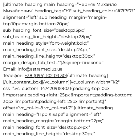
[ultimate_heading main_heading=”Черняк Михайло
Михайлович” heading_tag=”h1″ sub_heading_color=”#7f7f7f”
alignment=”left” sub_heading_margin=”margin-
top:10px;margin-bottom:20px;”
sub_heading_font_size=”desktop:15px;”
sub_heading_line_height=”desktop:28px;”
main_heading_style=”font-weight:bold;”
main_heading_font_size=”desktop:24px;”
main_heading_line_height=”desktop:30px;”
margin_design_tab_text=””]Акушер-гінеколог
Email:
info@astramed.uz.ua
Телефон:
+38 (095) 102 03 30
[/ultimate_heading]
[/ult_content_box][/vc_column][vc_column width=”1/2″
css=”.vc_custom_1474209159031{padding-top: 0px
!important;padding-right: 25px !important;padding-bottom:
30px !important;padding-left: 25px !important;}”
offset=”vc_col-lg-8 vc_col-md-7″][ultimate_heading
main_heading=”Про лікаря” alignment=”left”
main_heading_margin=”margin-bottom:22px;”
main_heading_font_size=”desktop:24px;”
main_heading_line_height=”desktop:30px;”