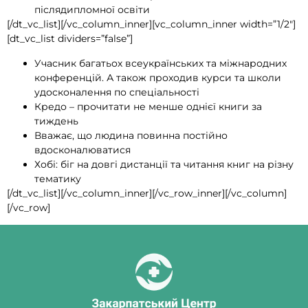
післядипломної освіти
[/dt_vc_list][/vc_column_inner][vc_column_inner width=”1/2″]
[dt_vc_list dividers=”false”]
Учасник багатьох всеукраїнських та міжнародних
конференцій. А також проходив курси та школи
удосконалення по спеціальності
Кредо – прочитати не менше однієї книги за
тиждень
Вважає, що людина повинна постійно
вдосконалюватися
Хобі: біг на довгі дистанції та читання книг на різну
тематику
[/dt_vc_list][/vc_column_inner][/vc_row_inner][/vc_column]
[/vc_row]