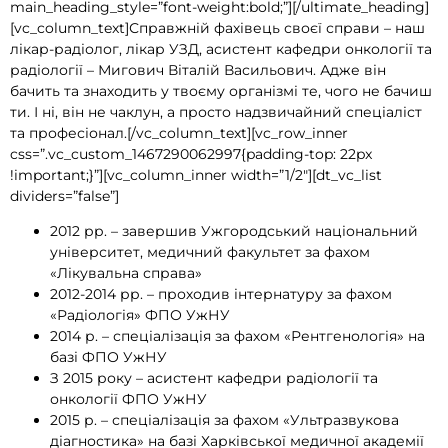
main_heading_style=”font-weight:bold;”][/ultimate_heading]
[vc_column_text]Справжній фахівець своєї справи – наш
лікар-радіолог, лікар УЗД, асистент кафедри онкології та
радіології – Мигович Віталій Васильович. Адже він
бачить та знаходить у твоєму організмі те, чого не бачиш
ти. І ні, він не чаклун, а просто надзвичайний спеціаліст
та професіонал.[/vc_column_text][vc_row_inner
css=”.vc_custom_1467290062997{padding-top: 22px
!important;}”][vc_column_inner width=”1/2″][dt_vc_list
dividers=”false”]
2012 рр. – завершив Ужгородський національний
університет, медичний факультет за фахом
«Лікувальна справа»
2012-2014 рр. – проходив інтернатуру за фахом
«Радіологія» ФПО УжНУ
2014 р. – спеціалізація за фахом «Рентгенологія» на
базі ФПО УжНУ
З 2015 року – асистент кафедри радіології та
онкології ФПО УжНУ
2015 р. – спеціалізація за фахом «Ультразвукова
діагностика» на базі Харківської медичної академії