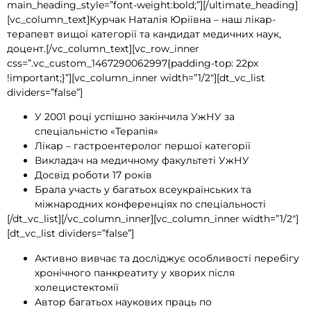
main_heading_style=”font-weight:bold;”][/ultimate_heading]
[vc_column_text]Курчак Наталія Юріївна – наш лікар-
терапевт вищої категорії та кандидат медичних наук,
доцент.[/vc_column_text][vc_row_inner
css=”.vc_custom_1467290062997{padding-top: 22px
!important;}”][vc_column_inner width=”1/2″][dt_vc_list
dividers=”false”]
У 2001 році успішно закінчила УжНУ за
спеціальністю «Терапія»
Лікар – гастроентеролог першої категорії
Викладач на медичному факультеті УжНУ
Досвід роботи 17 років
Брала участь у багатьох всеукраїнських та
міжнародних конференціях по спеціальності
[/dt_vc_list][/vc_column_inner][vc_column_inner width=”1/2″]
[dt_vc_list dividers=”false”]
Активно вивчає та досліджує особливості перебігу
хронічного панкреатиту у хворих після
холецистектомії
Автор багатьох наукових праць по