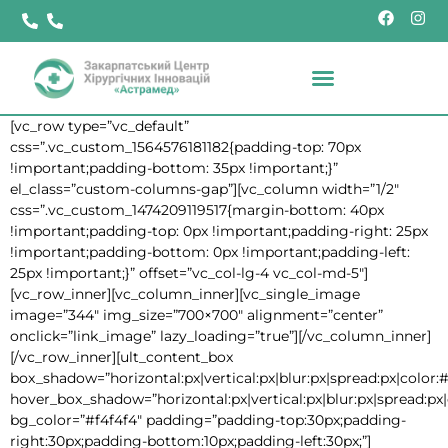
[vc_row type=”vc_default”
css=”.vc_custom_1564576181182{padding-top: 70px
!important;padding-bottom: 35px !important;}”
el_class=”custom-columns-gap”][vc_column width=”1/2″
css=”.vc_custom_1474209119517{margin-bottom: 40px
!important;padding-top: 0px !important;padding-right: 25px
!important;padding-bottom: 0px !important;padding-left:
25px !important;}” offset=”vc_col-lg-4 vc_col-md-5″]
[vc_row_inner][vc_column_inner][vc_single_image
image=”344″ img_size=”700×700″ alignment=”center”
onclick=”link_image” lazy_loading=”true”][/vc_column_inner]
[/vc_row_inner][ult_content_box
box_shadow=”horizontal:px|vertical:px|blur:px|spread:px|color:#
hover_box_shadow=”horizontal:px|vertical:px|blur:px|spread:px|
bg_color=”#f4f4f4″ padding=”padding-top:30px;padding-
right:30px;padding-bottom:10px;padding-left:30px;”]