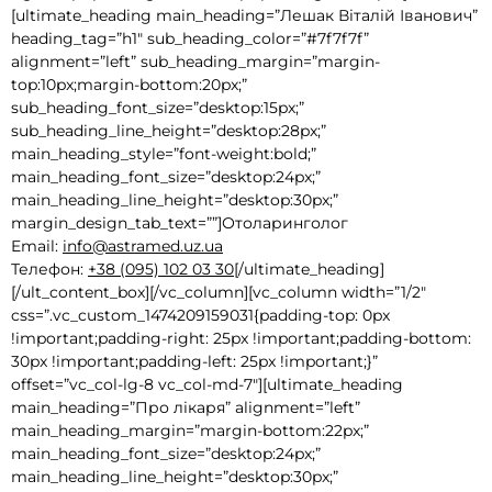
[ultimate_heading main_heading=”Лешак Віталій Іванович”
heading_tag=”h1″ sub_heading_color=”#7f7f7f”
alignment=”left” sub_heading_margin=”margin-
top:10px;margin-bottom:20px;”
sub_heading_font_size=”desktop:15px;”
sub_heading_line_height=”desktop:28px;”
main_heading_style=”font-weight:bold;”
main_heading_font_size=”desktop:24px;”
main_heading_line_height=”desktop:30px;”
margin_design_tab_text=””]Отоларинголог
Email:
info@astramed.uz.ua
Телефон:
+38 (095) 102 03 30
[/ultimate_heading]
[/ult_content_box][/vc_column][vc_column width=”1/2″
css=”.vc_custom_1474209159031{padding-top: 0px
!important;padding-right: 25px !important;padding-bottom:
30px !important;padding-left: 25px !important;}”
offset=”vc_col-lg-8 vc_col-md-7″][ultimate_heading
main_heading=”Про лікаря” alignment=”left”
main_heading_margin=”margin-bottom:22px;”
main_heading_font_size=”desktop:24px;”
main_heading_line_height=”desktop:30px;”