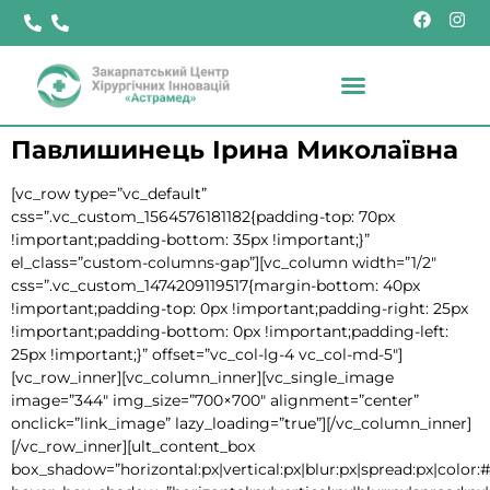
Павлишинець Ірина Миколаївна
[vc_row type=”vc_default”
css=”.vc_custom_1564576181182{padding-top: 70px
!important;padding-bottom: 35px !important;}”
el_class=”custom-columns-gap”][vc_column width=”1/2″
css=”.vc_custom_1474209119517{margin-bottom: 40px
!important;padding-top: 0px !important;padding-right: 25px
!important;padding-bottom: 0px !important;padding-left:
25px !important;}” offset=”vc_col-lg-4 vc_col-md-5″]
[vc_row_inner][vc_column_inner][vc_single_image
image=”344″ img_size=”700×700″ alignment=”center”
onclick=”link_image” lazy_loading=”true”][/vc_column_inner]
[/vc_row_inner][ult_content_box
box_shadow=”horizontal:px|vertical:px|blur:px|spread:px|color:#