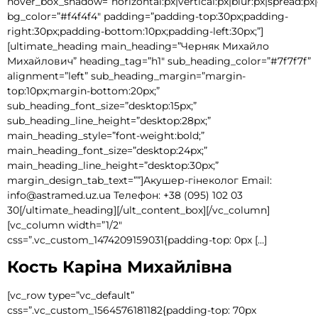
hover_box_shadow=”horizontal:px|vertical:px|blur:px|spread:px|
bg_color=”#f4f4f4″ padding=”padding-top:30px;padding-
right:30px;padding-bottom:10px;padding-left:30px;”]
[ultimate_heading main_heading=”Черняк Михайло
Михайлович” heading_tag=”h1″ sub_heading_color=”#7f7f7f”
alignment=”left” sub_heading_margin=”margin-
top:10px;margin-bottom:20px;”
sub_heading_font_size=”desktop:15px;”
sub_heading_line_height=”desktop:28px;”
main_heading_style=”font-weight:bold;”
main_heading_font_size=”desktop:24px;”
main_heading_line_height=”desktop:30px;”
margin_design_tab_text=””]Акушер-гінеколог Email:
info@astramed.uz.ua Телефон: +38 (095) 102 03
30[/ultimate_heading][/ult_content_box][/vc_column]
[vc_column width=”1/2″
css=”.vc_custom_1474209159031{padding-top: 0px […]
Кость Каріна Михайлівна
[vc_row type=”vc_default”
css=”.vc_custom_1564576181182{padding-top: 70px