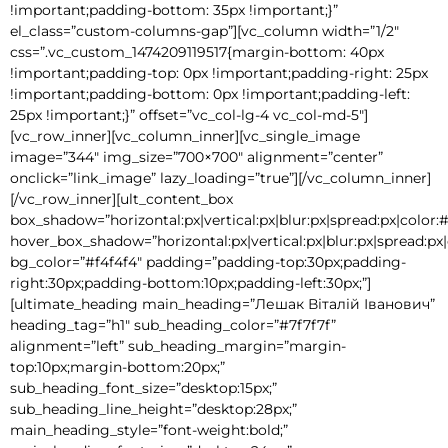
!important;padding-bottom: 35px !important;}”
el_class=”custom-columns-gap”][vc_column width=”1/2″
css=”.vc_custom_1474209119517{margin-bottom: 40px
!important;padding-top: 0px !important;padding-right: 25px
!important;padding-bottom: 0px !important;padding-left:
25px !important;}” offset=”vc_col-lg-4 vc_col-md-5″]
[vc_row_inner][vc_column_inner][vc_single_image
image=”344″ img_size=”700×700″ alignment=”center”
onclick=”link_image” lazy_loading=”true”][/vc_column_inner]
[/vc_row_inner][ult_content_box
box_shadow=”horizontal:px|vertical:px|blur:px|spread:px|color:#
hover_box_shadow=”horizontal:px|vertical:px|blur:px|spread:px|
bg_color=”#f4f4f4″ padding=”padding-top:30px;padding-
right:30px;padding-bottom:10px;padding-left:30px;”]
[ultimate_heading main_heading=”Лешак Віталій Іванович”
heading_tag=”h1″ sub_heading_color=”#7f7f7f”
alignment=”left” sub_heading_margin=”margin-
top:10px;margin-bottom:20px;”
sub_heading_font_size=”desktop:15px;”
sub_heading_line_height=”desktop:28px;”
main_heading_style=”font-weight:bold;”