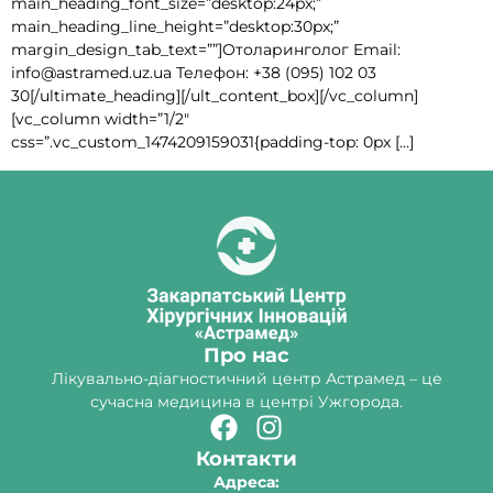
main_heading_font_size=”desktop:24px;”
main_heading_line_height=”desktop:30px;”
margin_design_tab_text=””]Отоларинголог Email:
info@astramed.uz.ua Телефон: +38 (095) 102 03
30[/ultimate_heading][/ult_content_box][/vc_column]
[vc_column width=”1/2″
css=”.vc_custom_1474209159031{padding-top: 0px […]
Про нас
Лікувально-діагностичний центр Астрамед – це
сучасна медицина в центрі Ужгорода.
Контакти
Адреса: